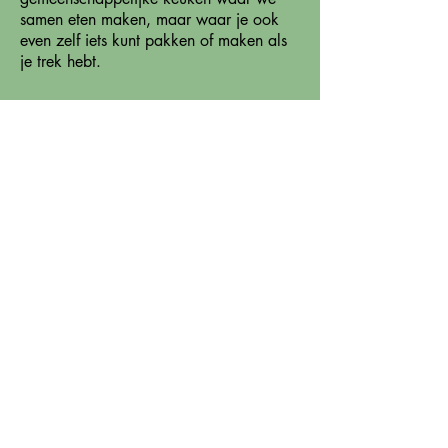
samen eten maken, maar waar je ook
even zelf iets kunt pakken of maken als
je trek hebt.
De docenten
Julie Scott -- Schrijft verhalen, songteksten
en gedichten. Zij is vaste blogger bij het
online magazine HoeVrouwenDenken en
ze organiseert al meer dan vijftien jaar
retraites die in het teken staan van
creativiteit, expressie en zingeving. Julie
woont in Den Haag samen met Peek,
houdt enorm van lange reizen maken en
is naast schrijfster professioneel
muzikant, vocal coach en
kunstenaar.
www.juliescott.nl
Kim Linssen -- Heeft Journalistiek en Proza
gestudeerd, is eindredacteur,
manuscriptbeoordelaar en schrijfcoach.